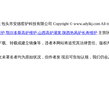
图
包头市安德窑炉科技有限公司 Copyright © www.adylkj.com All right
维护
,
鄂尔多斯高炉维护
,
山西高炉灌浆
,
陕西热风炉长寿维护
主营区
下载、转载或建立镜像等，违者本网站将追究其法律责任。版权
文未署名者均为原始状况，但作者发 现后可告知认领，我们仍会