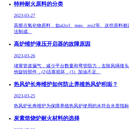
特种耐火原料的分类
2023-03-27
高熔点氧化物原料，如al2o3、mgo、zro2等。
法制成。
高炉维护液压开启器的故障原因
2023-03-26
堵塞管道漏气，减少平台数量和弯管阻力，去除风绳接头
他旋转部件，(2)活塞损坏，(3）加油不足。
热风炉长寿维护如何防止养殖热风炉积垢？
2023-03-25
热风炉长寿维护为保障养殖热风炉使用的水符合水质指标
炭素焙烧炉耐火材料的选择