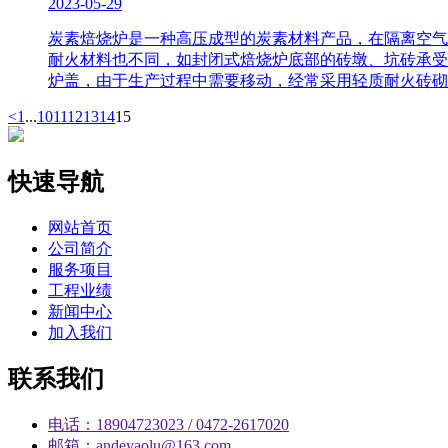
2023-05-29
炭素焙烧炉是一种高压成型的炭素材料产品，在隔离空气
耐火材料也不同，如封闭式焙烧炉底部的砖墩、坑砖承受
炉盖，由于生产过程中需要移动，经常采用轻质耐火砖砌
<
1
...
10
11
12
13
14
15
快速导航
网站首页
公司简介
服务项目
工程业绩
新闻中心
加入我们
联系我们
电话：18904723023 / 0472-2617020
邮箱：andeyaolu@163.com