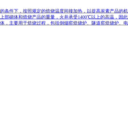
的条件下，按照规定的焙烧温度间接加热，以提高炭素产品的机
上部砌体和焙烧产品的重量，火井承受1400℃以上的高温，因
体，主要用于焙烧过程，包括倒烟窑焙烧炉、隧道窑焙烧炉、电