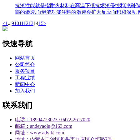
抗渣性能就是指耐火材料在高温下抵抗熔渣侵蚀和冲刷作
部的渗透,而熔渣对浇注料的渗透会扩大反应面积和深度,
<
1
...
9
10
11
12
13
14
15
>
快速导航
网站首页
公司简介
服务项目
工程业绩
新闻中心
加入我们
联系我们
电话：18904723023 / 0472-2617020
邮箱：andeyaolu@163.com
网址：www.adylkj.com
地址：内蒙古自治区包头市九原区众恒路7号