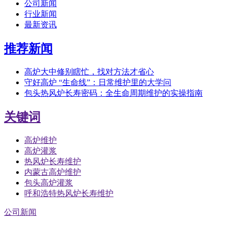
公司新闻
行业新闻
最新资讯
推荐新闻
高炉大中修别瞎忙，找对方法才省心
守好高炉 “生命线”：日常维护里的大学问
包头热风炉长寿密码：全生命周期维护的实操指南
关键词
高炉维护
高炉灌浆
热风炉长寿维护
内蒙古高炉维护
包头高炉灌浆
呼和浩特热风炉长寿维护
公司新闻