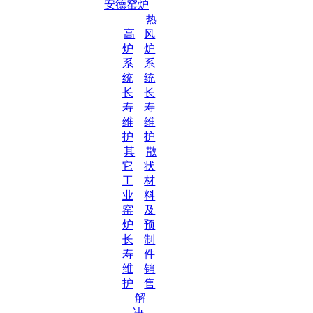
安德窑炉
热
高
风
炉
炉
系
系
统
统
长
长
寿
寿
维
维
护
护
其
散
它
状
工
材
业
料
窑
及
炉
预
长
制
寿
件
维
销
护
售
解
决