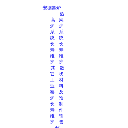
安德窑炉
热
高
风
炉
炉
系
系
统
统
长
长
寿
寿
维
维
护
护
其
散
它
状
工
材
业
料
窑
及
炉
预
长
制
寿
件
维
销
护
售
解