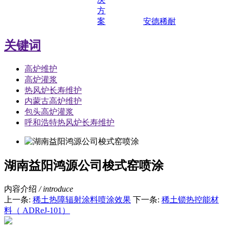
方
案
安德稀耐
关键词
高炉维护
高炉灌浆
热风炉长寿维护
内蒙古高炉维护
包头高炉灌浆
呼和浩特热风炉长寿维护
湖南益阳鸿源公司梭式窑喷涂
内容介绍
/ introduce
上一条:
稀土热障辐射涂料喷涂效果
下一条:
稀土锁热控能材
料（ ADReJ-101）