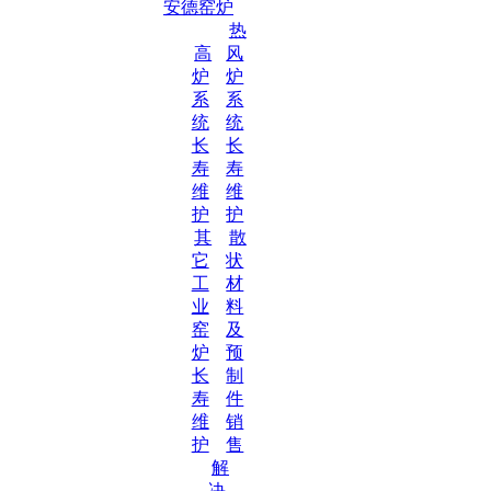
安德窑炉
热
高
风
炉
炉
系
系
统
统
长
长
寿
寿
维
维
护
护
其
散
它
状
工
材
业
料
窑
及
炉
预
长
制
寿
件
维
销
护
售
解
决